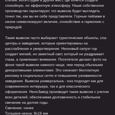
отелей, йога-студий и других мест, где хочется создать
спокойную, но эффектную атмосферу. Наше собственное
производство гарантирует, что вывеска будет выглядеть
точно так, как вы ее себе представляли. Горные пейзажи в
неоне символизируют величие, спокойствие и гармонию с
природой.
Такие вывески часто выбирают туристические объекты, спа-
центры и заведения, которые ориентированы на
расслабление и умиротворение. Неоновый силуэт гор
создает мягкий, но заметный свет, который не раздражает
глаза, а привлекает внимание. Посетители делают фото на
фоне такой вывески намного чаще, чем перед обычными
декоративными элементами. Это означает бесплатную
рекламу в социальных сетях и повышение узнаваемости
заведения. Вывеска универсальна - она подходит как для
современного интерьера, так и для классического
оформления. НеонЗавод производит такие вывески с учетом
всех деталей, обеспечивая долговечность и стабильное
свечение на долгие годы.
Свечение: синее
Толщина неона: 8х16 мм