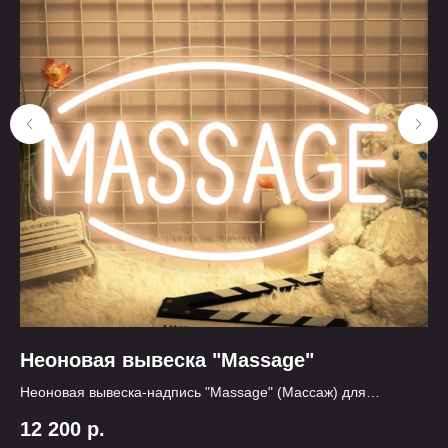
Неоновая вывеска "Massage"
Н
Неоновая вывеска-надпись "Massage" (Массаж) для
По
массажного салона, салона красоты
дл
12 200
р.
1