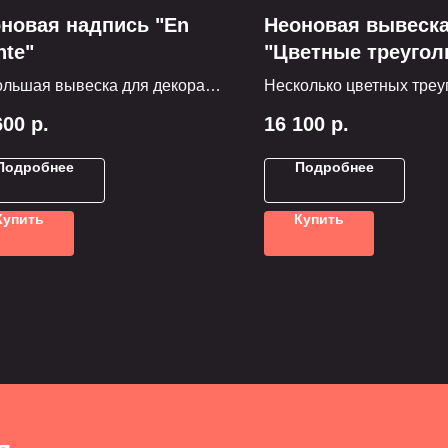
новая надпись "En
Неоновая вывеск
nte"
"Цветные треугол
льшая вывеска для декора
Несколько цветных треу
ы заведения
из стеклянного неона – 
600
р.
16 100
р.
стену
Подробнее
Подробнее
Купить
Купить