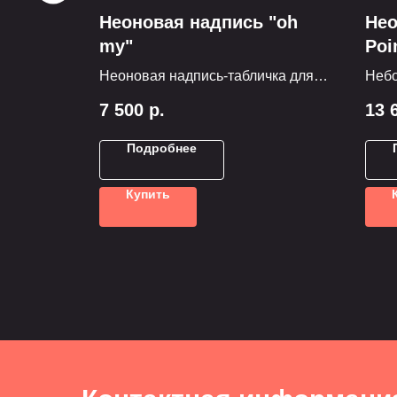
Неоновая надпись "oh
Нео
my"
Poi
милией
Неоновая надпись-табличка для
Небо
 Для
украшения фотозоны, комнаты,
стен
7 500
р.
13 
омнаты
стены в баре или клубе.
Подробнее
Купить