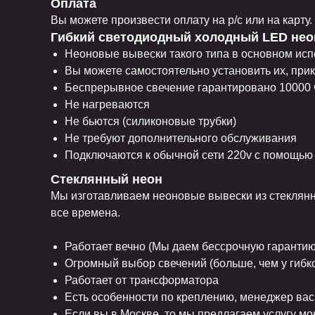
Оплата
Вы можете произвести оплату на р/с или на карт
Гибкий светодиодный холодный LED нео
Неоновые вывески такого типа в основном ис
Вы можете самостоятельно установить их, прик
Беспрерывное свечение гарантировано 10000 ч
Не нагреваются
Не бьются (силиконовые трубки)
Не требуют дополнительного обслуживания
Подключаются к обычной сети 220v с помощью
Стеклянный неон
Мы изготавливаем неоновые вывески из стеклянно
все времена.
Работает вечно (Мы даем бессрочную гарантию
Огромный выбор свечений (больше, чем у гибк
Работает от трансформатора
Есть особенности по креплению, менеджер вас
Если вы в Москве, то мы предлагаем услугу м