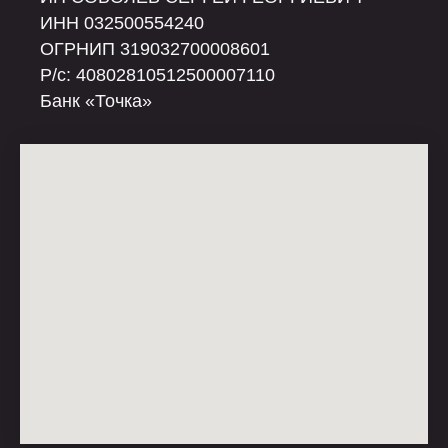
ИНН 032500554240
ОГРНИП 319032700008601
Р/c: 40802810512500007110
Банк «Точка»