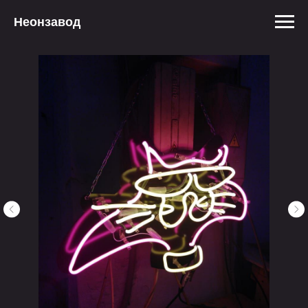
Неонзавод