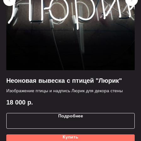
Неоновая вывеска с птицей "Люрик"
Н
Изображение птицы и надпись Люрик для декора стены
На
зо
18 000
р.
3
Подробнее
Купить