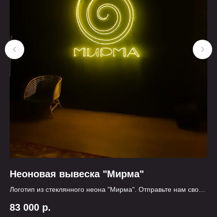
Неоновая вывеска "Мирма"
Н
Логотип из стеклянного неона "Мирма". Отправьте нам свой
На
логотип, для расчета стоимости
Ae
83 000
р.
2