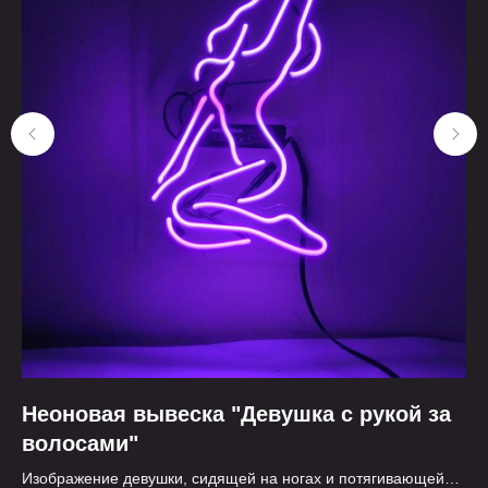
Неоновая вывеска "Девушка с рукой за
Н
волосами"
Не
ма
Изображение девушки, сидящей на ногах и потягивающейся.