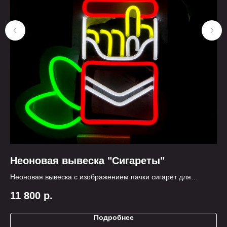
Неоновая вывеска "Сигареты"
Н
Неоновая вывеска с изображением пачки сигарет для
Пе
вейпшопа, киоска, магазина.
Фр
11 800
р.
1
Подробнее